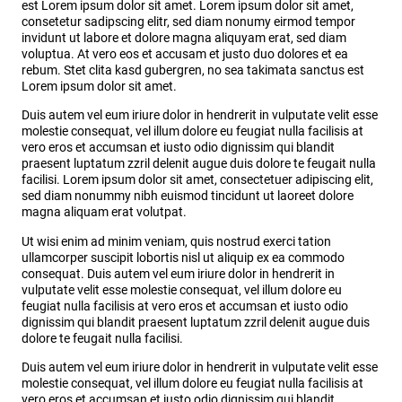
est Lorem ipsum dolor sit amet. Lorem ipsum dolor sit amet,
consetetur sadipscing elitr, sed diam nonumy eirmod tempor
invidunt ut labore et dolore magna aliquyam erat, sed diam
voluptua. At vero eos et accusam et justo duo dolores et ea
rebum. Stet clita kasd gubergren, no sea takimata sanctus est
Lorem ipsum dolor sit amet.
Duis autem vel eum iriure dolor in hendrerit in vulputate velit esse
molestie consequat, vel illum dolore eu feugiat nulla facilisis at
vero eros et accumsan et iusto odio dignissim qui blandit
praesent luptatum zzril delenit augue duis dolore te feugait nulla
facilisi. Lorem ipsum dolor sit amet, consectetuer adipiscing elit,
sed diam nonummy nibh euismod tincidunt ut laoreet dolore
magna aliquam erat volutpat.
Ut wisi enim ad minim veniam, quis nostrud exerci tation
ullamcorper suscipit lobortis nisl ut aliquip ex ea commodo
consequat. Duis autem vel eum iriure dolor in hendrerit in
vulputate velit esse molestie consequat, vel illum dolore eu
feugiat nulla facilisis at vero eros et accumsan et iusto odio
dignissim qui blandit praesent luptatum zzril delenit augue duis
dolore te feugait nulla facilisi.
Duis autem vel eum iriure dolor in hendrerit in vulputate velit esse
molestie consequat, vel illum dolore eu feugiat nulla facilisis at
vero eros et accumsan et iusto odio dignissim qui blandit